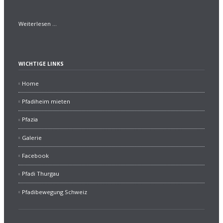
Tag
Weiterlesen …
der
guten
Tat⚜️????
WICHTIGE LINKS
Home
Pfadiheim mieten
Pfazia
Galerie
Facebook
Pfadi Thurgau
Pfadibewegung Schweiz