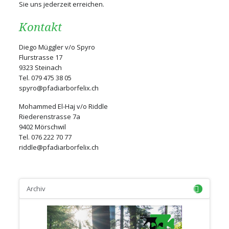
Sie uns jederzeit erreichen.
Kontakt
Diego Müggler v/o Spyro
Flurstrasse 17
9323 Steinach
Tel. 079 475 38 05
spyro@pfadiarborfelix.ch
Mohammed El-Haj v/o Riddle
Riederenstrasse 7a
9402 Mörschwil
Tel. 076 222 70 77
riddle@pfadiarborfelix.ch
Archiv