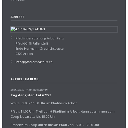
ADRESSE
Pfadfinderabteilung Arbor Felix
Pfadidörfli Fallentürli
Ende Hermann-Greulichstrasse
9320 Arbon
info@pfadiarborfelix.ch
AKTUELL IM BLOG
30.05.2026
(Kommentare: 0)
Tag der guten Tat⚜️????
Wölfe 09.00 - 11.00 Uhr im Pfadiheim Arbon
Pfädis 11.00 Uhr Treffpunkt Pfadiheim Arbon, dann zusammen zum
Coop Novasetta bis 15.00 Uhr
Präsenz im Coop durch uns als Pfadi von 09.00 - 17.00 Uhr.