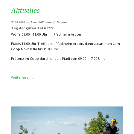
Aktuelles
30.05.2026
von Lena Püllmann v/o Nayara
Tag der guten Tat⚜️????
Wölfe 09.00 - 11.00 Uhr im Pfadiheim Arbon
Pfädis 11.00 Uhr Treffpunkt Pfadiheim Arbon, dann zusammen zum
Coop Novasetta bis 15.00 Uhr
Präsenz im Coop durch uns als Pfadi von 09.00 - 17.00 Uhr.
Tag
Weiterlesen …
der
guten
Tat⚜️????