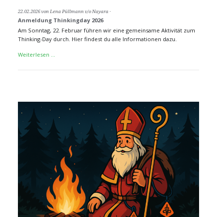
22.02.2026
von Lena Püllmann v/o Nayara
Anmeldung Thinkingday 2026
Am Sonntag, 22. Februar führen wir eine gemeinsame Aktivität zum
Thinking-Day durch. Hier findest du alle Informationen dazu.
Anmeldung
Weiterlesen …
Thinkingday
2026