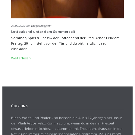
27.05.2025
von Diego Müggler
Lottoabend unter dem Sommerzelt
Sommer, Spiel & Spass – der Lottoabend der Pfadi Arbor Felix am
Freitag, 20. Juni steht vor der Tür und du bist herzlich dazu
eineladen!
Lottoabend
Weiterlesen …
unter
dem
Sommerzelt
ÜBER UNS
Biber, Wölfe und Pfader – so heissen die 4- bis 17-Jährigen bei uns in
der Pfadi Arbor Felix. Komm zu uns, wenn du in deiner Freizeit
etwas erleben möchtest – zusammen mit Freunden, draussen in der
Natur und immer mit einem spannenden Programm. Bei uns geht's